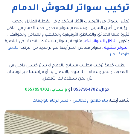
تركيب سواتر للحوش الدمام
تعتبر السواتر من التركيبات الأكثر استخدام في تغطية المنازل وحجب
الرؤية عن أعين المارين , وتستخدم سواتر مجدول حديد الدمام في اماكن
كثيرة منها الحدائق والمناطق الترفيهية والملاعب والمداخل والمواقف ,
وتكون
اشكال السواتر الخبر
متنوعة , سواتر بلاستيك القطيف حي الناصرة
,
سواتر خشبية
, سواتر قماش الخبر أيضا سواتر حديد حي التركية.
ملاحق
خارجية الخبر
.
لطلب خدمة تركيب مظلات مسابح بالدمام أو ساتر خشبي داخلي في
القطيف والخبر والدمام , فلا تتردد بالاتصال بنا أو مراسلتنا عبر الوتساب
لأن نحن سنقدم لك الأفضل.
جوال: 0557954702
أو
واتساب: 0557954702
شاهد أيضا:
بناء ملاحق ومجالس
–
كسر الرخام للواجهات