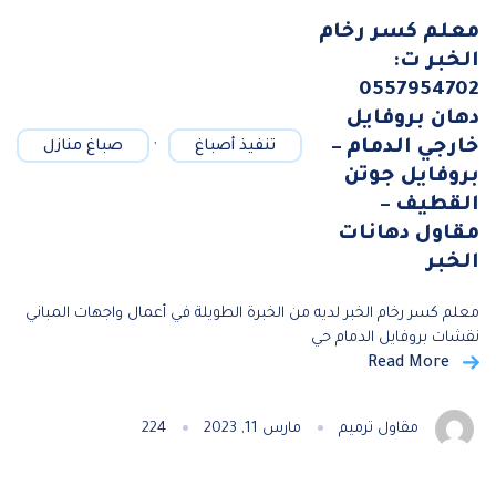
معلم كسر رخام
الخبر ت:
0557954702
دهان بروفايل
,
خارجي الدمام –
تنفيذ أصباغ
صباغ منازل
بروفايل جوتن
القطيف –
مقاول دهانات
الخبر
معلم كسر رخام الخبر لديه من الخبرة الطويلة في أعمال واجهات المباني
نقشات بروفايل الدمام حي
Read More
مقاول ترميم
مارس 11, 2023
224