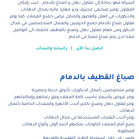
الشركه فهو بحاجة إلى مقاول دهان و اصباغ بالدمام ، حيث بإمكان
المقاول توفير صنايعي محترف وذو مهاره عاليه بمجال الدهانات
والديكورات في الفلل والقصور والمنازل ترضي جميع العملاء، كما يوفر
مقاول صباغ بالدمام جميع الحرفيين والعمال المتخصصين في مجال
الديكور ومن مهام مقاول دهان وصبغ بالقطيف ماعليك الى التواصل
معنا لدى رقم صباغ ممتاز في الدمام .
اتصل بنا الأن
|
راسلنا واتساب
صباغ القطيف بالدمام
توفير متخصصين بأعمال الديكورات بأذواق حديثة وعصرية
يوفر عروض وأسعار تناسب كافة العملاء وفق رغباتهم وإمكانياتهم
يوفر مقاول دهان وصبغ بالخبر أحدث الأجهزة والمعدات الخاصة بأعمال
الدهانات
يوفر أحدث التقنيات المستخدمة في مجال الدهانات
يضع أمام العملاء كتالوجات يمكنهم أختيار ألوان وأنواع الدهانات
المطلوبة .
وليس من خلال استخدام الطرق التقليدية والقديمة