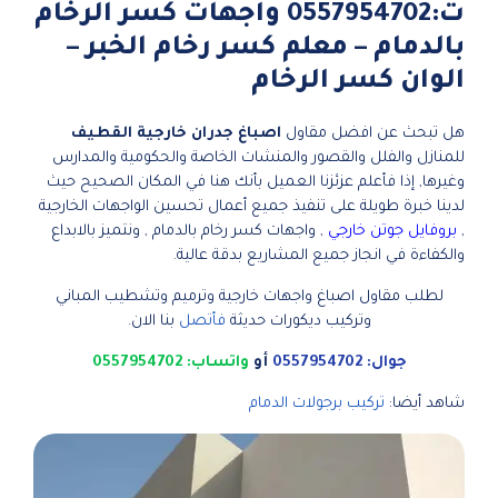
ت:0557954702 واجهات كسر الرخام
بالدمام – معلم كسر رخام الخبر –
الوان كسر الرخام
هل تبحث عن افضل مقاول
اصباغ جدران خارجية القطيف
للمنازل والفلل والقصور والمنشات الخاصة والحكومية والمدارس
وغيرها, إذا فأعلم عزئزنا العميل بأنك هنا في المكان الصحيح حيث
لدينا خبرة طويلة على تنفيذ جميع أعمال تحسين الواجهات الخارجية
,
بروفايل جوتن خارجي
, واجهات كسر رخام بالدمام , ونتميز بالابداع
والكفاءة في انجاز جميع المشاريع بدقة عالية.
لطلب مقاول اصباغ واجهات خارجية وترميم وتشطيب المباني
وتركيب ديكورات حديثة
فأتصل
بنا الان.
جوال: 0557954702
أو
واتساب: 0557954702
شاهد أيضا:
تركيب برجولات الدمام