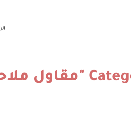
الر
 "مقاول ملاحق"
الرئيسية
»
مقاول ملاحق