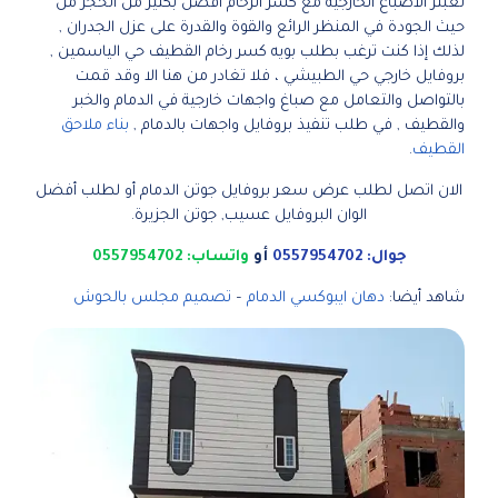
تعبتر الأصباغ الخارجية مع كسر الرخام افضل بكثير من الحجر من
حيث الجودة في المنظر الرائع والقوة والقدرة على عزل الجدران ,
لذلك إذا كنت ترغب بطلب بويه كسر رخام القطيف حي الياسمين ,
بروفايل خارجي حي الطبيشي ، فلا تغادر من هنا الا وقد قمت
بالتواصل والتعامل مع صباغ واجهات خارجية في الدمام والخبر
والقطيف , في طلب تنفيذ بروفايل واجهات بالدمام ,
بناء ملاحق
القطيف
.
الان اتصل لطلب عرض سعر بروفايل جوتن الدمام أو لطلب أفضل
الوان البروفايل عسيب, جوتن الجزيرة.
جوال: 0557954702
أو
واتساب: 0557954702
شاهد أيضا:
دهان ايبوكسي الدمام
–
تصميم مجلس بالحوش